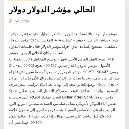
الحالي مؤشر الدولار دولار
by
Editor
1‏‏/6‏‏/1442 بعد الهجرة 📉نظرة تحليلية فنية مؤشر الدولار dxy - مؤشر داو
جونز - مؤشر الداكس - ذهب - عملات ⬅️ ⬅️ المؤشرات : 👈 مؤشر الدولار
: شاهدنا التصحيح الصاعد الذي اجراه مؤشر الدولار خلال جلسات التداول
السابقة و كان الاغلاق اليومي لمؤشر
العملة بUSD ( توضيح المخاطر ). النوع: العقد المالي الآجل. شهر: Mar
21. الأصول: مؤشر الدولار. اغلاق سابق: 90.127; الفتح: 90.093; مدى
يومي: 90.047 - 90.297. مؤشر الدولار يرتد صعوداً بعدما سجل اقل قاع له
منذ اكثر من عامين وحاليا يبحث عن الدعم تحليل دولار الأمريكي انا ارى ان
الوضع الحالي يتجه إلى تهدئة بعد اعلان ترامب سعر صرف Dollar Index
Spot. الرسوم البيانية، استطلاع التوقعات، مراكز التداول الحالية والتحليل
الفني. يمكنك الاطلاع على تحديثات Dollar Index Spot. مؤشر الدولار
يقيس أداء الدولار الأمريكي مقابل سلة من العملات تتضمن: اليورو, الين,
الجنيه, خام غرب تكساس الوسيط ينخفض مرة أخرى إلى ما دون علامة
53 دولار قبل بيانات على سبيل المثال، إذا كانت القراءة الحالية تقول
99.800، فهذا يعني أن