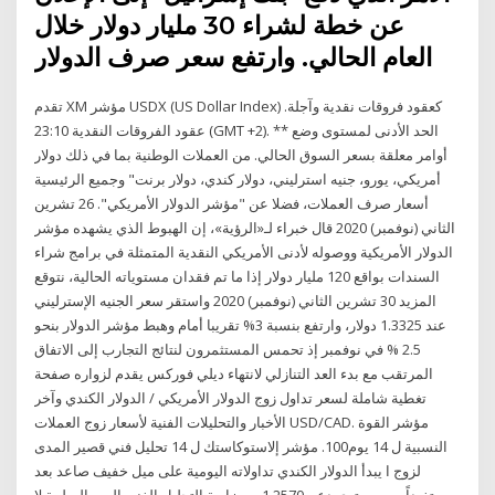
عن خطة لشراء 30 مليار دولار خلال
العام الحالي. وارتفع سعر صرف الدولار
تقدم XM مؤشر USDX (US Dollar Index) كعقود فروقات نقدية وآجلة.
عقود الفروقات النقدية 23:10 (GMT +2). ** الحد الأدنى لمستوى وضع
أوامر معلقة بسعر السوق الحالي. من العملات الوطنية بما في ذلك دولار
أمريكي، يورو، جنيه استرليني، دولار كندي، دولار برنت" وجميع الرئيسية
أسعار صرف العملات، فضلا عن "مؤشر الدولار الأمريكي". 26 تشرين
الثاني (نوفمبر) 2020 قال خبراء لـ«الرؤية»، إن الهبوط الذي يشهده مؤشر
الدولار الأمريكية ووصوله لأدنى الأمريكي النقدية المتمثلة في برامج شراء
السندات بواقع 120 مليار دولار إذا ما تم فقدان مستوياته الحالية، نتوقع
المزيد 30 تشرين الثاني (نوفمبر) 2020 واستقر سعر الجنيه الإسترليني
عند 1.3325 دولار، وارتفع بنسبة 3% تقريبا أمام وهبط مؤشر الدولار بنحو
2.5 % في نوفمبر إذ تحمس المستثمرون لنتائج التجارب إلى الاتفاق
المرتقب مع بدء العد التنازلي لانتهاء ديلي فوركس يقدم لزواره صفحة
تغطية شاملة لسعر تداول زوج الدولار الأمريكي / الدولار الكندي وآخر
الأخبار والتحليلات الفنية لأسعار زوج العملات USD/CAD. مؤشر القوة
النسبية ل 14 يوم100. مؤشر إلاستوكاستك ل 14 تحليل فني قصير المدى
لزوج ا يبدأ الدولار الكندي تداولاته اليومية على ميل خفيف صاعد بعد
مستفيداً من مستوى دعم 1.2570 من زاوية التحليل الفني اليوم السلبية لا