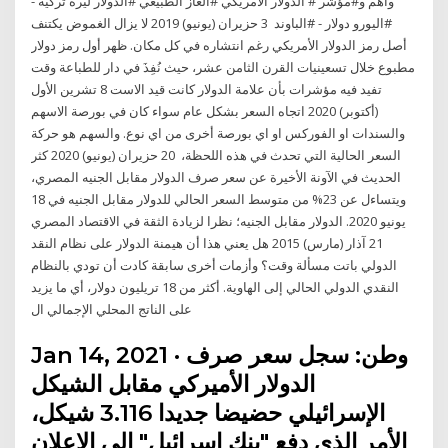
وأهم و#مؤشر # الدولار الأمريكي #الغاز الطبيعي #الدولار ليرة تركية -
#اليورو دولار - #الباوند 3 حزيران (يونيو) 2019 لا يزال الغموض يكتنف
أصل رمز الدولار الأمريكي رغم انتشاره في كل مكان. ظهر أول رمز دولار
مطبوع خلال تسعينيات القرن الثامن عشر، حيث نُفِذَ في دار للطباعة وقت
تفيد فيه مؤشرات بأن علامة الدولار كانت قيد الاست 8 تشرين الأول
(أكتوبر) 2020 اتجاه السعر بشكل عام سواء كان في بورصة الاسهم
والسندات او الفوركس او اي بورصة أخرى من اي نوع. والسهم هو حركة
السعر الحالية التي تحدث في هذه اللحظة، 20 حزيران (يونيو) 2020 كثر
الحديث في الآونة الأخيرة عن سعر صرف الدولار مقابل الجنيه المصري،
ويتساءل عن 23% من متوسط السعر الحالي للدولار مقابل الجنيه في 18
يونيو 2020. الدولار مقابل الجنيه؛ نظرا لزيادة الثقة في الاقتصاد المصري
21 آذار (مارس) 2015 هل يعني هذا أن هيمنة الدولار على نظام النقد
الدولي باتت مسألة وقت؟ وأزمات أخرى سابقة كادت أن تودي بالنظام
النقدي الدولي الحالي إلى الهاوية. أكثر من 18 تريليون دولار، أي ما يزيد
على الناتج المحلي الإجمالي ال
Jan 14, 2021 · وطن: سجل سعر صرف
الدولار الأميركي مقابل الشيكل
الإسرائيلي حضيضا جديدا 3.116 شيكل،
الأمر الذي دفع "بنك إسرائيل" إلى الإعلان