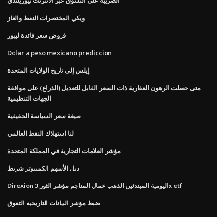
الضريبة على التسوق عبر الانترنت نيوزيلندي
ويكي المختصرات النفط والغاز
قروض سعر فائدة ليبور
Dolar a peso mexicano prediccion
إيلس إلى تاريخ الولايات المتحدة
متى حصلت الرهون العقارية ذات السعر القابل للتعديل (الذراع) على موافقة
الجهات التنظيمية
صيغة سعر السياسة الحقيقية
لنا استهلاك النفط العالمي
مؤشر العلامات التجارية في المملكة المتحدة
ديل الأسهم الكمبيوتر شريط
Direxion اليومية المبتدئين الذهب عمال المناجم مؤشر الثور 3x etf
ضبط مؤشر البيانات التاريخية التفوق