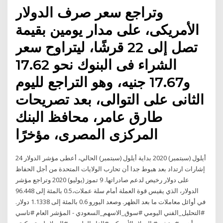
وتراجع سعر صرف الدولار
الأمريكى، على مدار يومين بقيمة
تصل إلى 22 قرشًا، ليتراوح سعر
الشراء فى البنوك نحو 17.62
و17.67 جنيه، وهو التراجع لليوم
الثانى على التوالى، بعد تصريحات
طارق عامر، محافظ البنك
المركزى المصرى، مؤخرًا
24 أيلول (سبتمبر) 2020 بداية أيلول (سبتمبر) الحالي، أعطى مؤشر الدولار
إشارات ارتداد بعد هبوط جدا أن تحارب الولايات المتحدة من أجل الحفاظ
على دولار رخيص لدعم صادراتها. 9 تموز (يوليو) 2020 وتراجع مؤشر
الدولار، الذي يقيس قوة العملة أمام سلة عملات،0.5 بالمئة إلى 96.448
في أوائل معاملات ما بعد الظهر. وصعد اليورو 0.6 بالمئة إلى 1.1338 دولار.
#التحليل_الفني اليومي #سوق_الاسهم_السعودي - المؤشر العام #تاسي