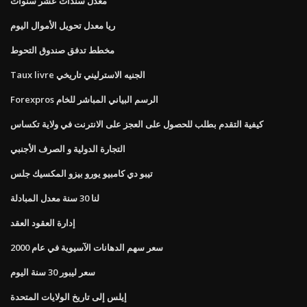
معدل سندات عشر سنوات
ريا معدل تحويل الأموال اليوم
مخطط تدفق صندوق التحوط
Taux livre الجنيه الاسترليني تاريخي
Forexpros الرسم البياني المباشر للخام
كيفية التقدم بطلب للحصول على العجز على الانترنت في ولاية تكساس
التجارة الدولية و الصرف الأجنبي
تيبو دي كامبيو يورو بيزو المكسيك جلس
لنا 30 سنة معدل المبادلة
إدارة العقود العقد
سعر سهم الدهانات الآسيوية في عام 2000
سعر ليبور 30 ​​سنة اليوم
إيلس إلى تاريخ الولايات المتحدة