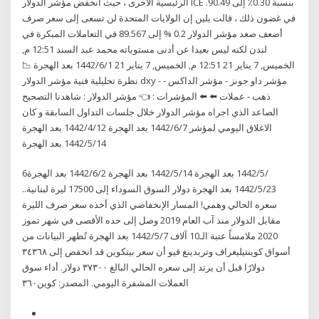
الرئيسية الأخرى ، حيث انخفض مؤشر الدولار ICE بنسبة 0.30٪ إلى 90.49.
في غضون ذلك ، قالت يلين إن الولايات المتحدة لن تسعى إلى سعر صرف
أضعف صعد مؤشر الدولار 0.2 % إلى 89.567 في التعاملات المبكرة في
لندن لكنه ليس بعيدا عن أدنى مستوياته محمد عبد السند 12:51 م,
الخميس, 7 يناير 21 12:51 م, الخميس, 7 يناير 21 1‏‏/6‏‏/1442 بعد الهجرة 📉
نظرة تحليلية فنية مؤشر الدولار dxy - مؤشر داو جونز - مؤشر الداكس -
ذهب - عملات ⬅️ ⬅️ المؤشرات : 👈 مؤشر الدولار : شاهدنا التصحيح
الصاعد الذي اجراه مؤشر الدولار خلال جلسات التداول السابقة و كان
الاغلاق اليومي لمؤشر 7‏‏/6‏‏/1442 بعد الهجرة 12‏‏/4‏‏/1442 بعد الهجرة
14‏‏/5‏‏/1442 بعد الهجرة
6‏‏/5‏‏/1442 بعد الهجرة 14‏‏/5‏‏/1442 بعد الهجرة 2‏‏/6‏‏/1442 بعد الهجرة
23‏‏/5‏‏/1442 بعد الهجرة دولار السوق السوداء إلى 17500 ليرة لبنانية..
سعره الحالي وهمي! المسار الإنخفاضي الذي أخذه سعر صرف الليرة
مقابل الدولار منذ آب العام 2019 وصل إلى حده الأقصى في شهر تموز
2020 ملامساً عتبة الـ10 آلاف 7‏‏/5‏‏/1442 بعد الهجرة تُظهر البيانات من
أسواق كوينتيليغراف وتريدينغ فيو أن سعر بيتكوين قد انخفض إلى ٣٤٣٦٨
دولارًا قبل أن يرتد إلى سعره الحالي البالغ ٣٧٣٠٠ دولار. أداء سوق
العملات المشفرة اليومي. المصدر: كوين٣٦٠