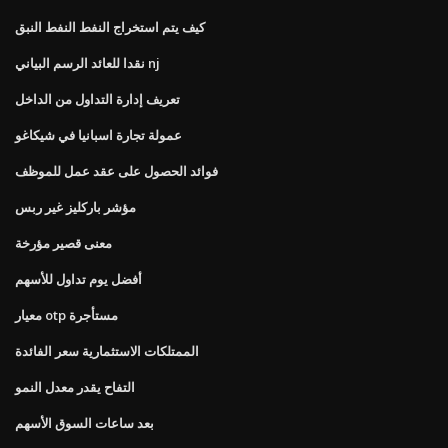
كيف يتم استخراج النفط النفط النبق
نقدا للعائد الرسم البياني nj
تعريف إدارة التداول من الداخل
عمولة تجارة اسبانيا في شيكاغو
فوائد الحصول على عقد عمل للموظف
مؤشر باركليز غير ربس
معنى قصير مؤرخة
أفضل يوم تداول للأسهم
معيار otp مستأجرة
الممتلكات الاستثمارية سعر الفائدة
التفاح يقدر معدل النمو
بعد ساعات السوق الأسهم