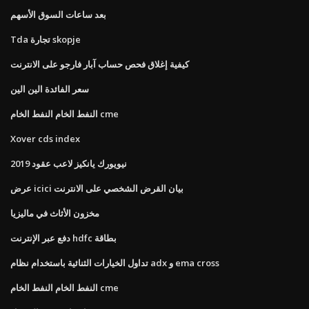
بعد ساعات السوق الأسهم
Tda تجارة skopje
كيفية إغلاق فحص حساب آبار فارجو على الانترنت
سعر الفائدة الين الين
النفط الخام النفط الخام cme
Xover cds index
نيويورك يانكيز لاعب عقود 2019
عرض icici بيان القرض الشخصي على الانترنت
مخزون الأثاث في ماليزيا
دفع عبر الإنترنت hdfc بطاقة
تداول الخيارات الثنائية باستخدام نظام adx و ema cross
النفط الخام النفط الخام cme