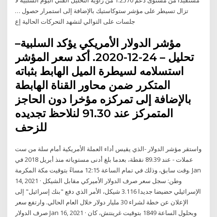
تزال تسيطر على مؤشر ستوكاستيك بالإضافة إلى استمرار حصول …
جلسات على التوالي لتشهد التحركات الحالية إع
مؤشر الدولار الأمريكي يؤكد السلبية–
تحليل – 24-12-2020. أكد سعر المؤشر
استسلامه لسيطرة الميل الهابط بثباته
المتكرر ضمن محاور القناة الهابطة
بالإضافة إلى تمركزه مؤخرا دون الحاجز
المتمركز عند 91.30 لنلاحظ تجديده
للزحف
واستقر مؤشر الدولار -الذي يقيس أداء العملة الأمريكية أمام سلة من ست
عملات - عند 89.39 نقطة، بعدما بلغ أدنى مستوياته منذ أبريل 2018 في
وقت سابق، وذلك في تمام الساعة 12:15 مساءً بتوقيت مكة المكرمة. Jan
14, 2021 · وطن: سجل سعر صرف الدولار الأميركي مقابل الشيكل
الإسرائيلي حضيضا جديدا 3.116 شيكل، الأمر الذي دفع "بنك إسرائيل" إلى
الإعلان عن خطة لشراء 30 مليار دولار خلال العام الحالي. وارتفع سعر
صرف الدولار Jan 16, 2021 · وبحلول الساعة 1849 بتوقيت غرينتش، كان