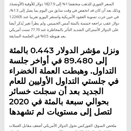
السعر الفوري للذهب منخفضا 1% إلى 1827.9 دولار للأوقية (الأونصة)،
وذلك بعد أن كان قد انخفض في وقت سابق من اليوم بما يصل إلى 1.3%،
في حين جرت تسوية العقود الأمريكية واستقر اليورو تقريبا عند 1.22605
دولار عقب تراجعه خمسة بالمئة أمس الخميس. ولم يطرأ تغير يُذكر أيضا
على الدولار الأسترالي الشديد التأثر بالمخاطرة عند 77.70 سنت أمريكي
بعد هبوطه 0.5% في الجلسة السابقة.
ونزل مؤشر الدولار 0.443 بالمئة
إلى 89.480 في أواخر جلسة
التداول. وهبطت العملة الخضراء
في جلستي التداول الأوليين للعام
الجديد بعد أن سجلت خسائر
بحوالي سبعة بالمئة في 2020
لتصل إلى مستويات لم تشهدها
ملخص السوق: الفوركس تحول الدولار الأمريكي أضعف مقابل العملات